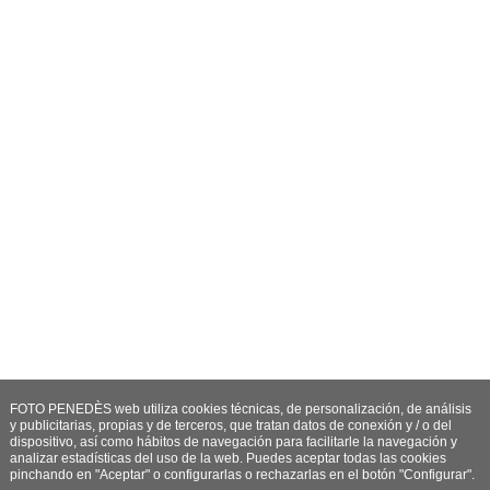
FOTO PENEDÈS web utiliza cookies técnicas, de personalización, de análisis
y publicitarias, propias y de terceros, que tratan datos de conexión y / o del
dispositivo, así como hábitos de navegación para facilitarle la navegación y
analizar estadísticas del uso de la web. Puedes aceptar todas las cookies
pinchando en "Aceptar" o configurarlas o rechazarlas en el botón "Configurar".