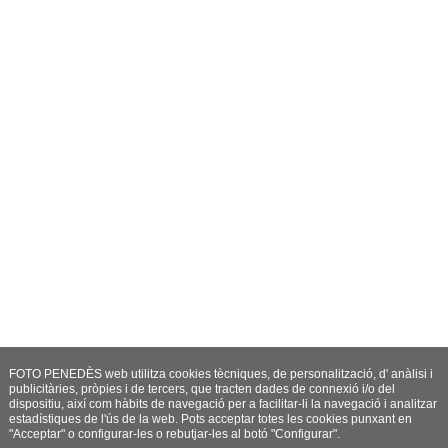
FOTO PENEDÈS web utilitza cookies tècniques, de personalització, d' anàlisi i
publicitàries, pròpies i de tercers, que tracten dades de connexió i/o del
dispositiu, així com hàbits de navegació per a facilitar-li la navegació i analitzar
estadístiques de l'ús de la web. Pots acceptar totes les cookies punxant en
"Acceptar" o configurar-les o rebutjar-les al botó "Configurar".