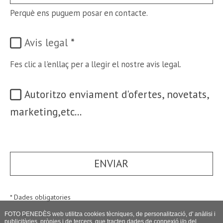
Perquè ens puguem posar en contacte.
Avis legal
*
Fes clic a l'enllaç per a llegir el nostre avis legal.
Autoritzo enviament d'ofertes, novetats,
marketing,etc...
ENVIAR
* Dades obligatories
FOTO PENEDÈS web utilitza cookies tècniques, de personalització, d' anàlisi i
publicitàries, pròpies i de tercers, que tracten dades de connexió i/o del