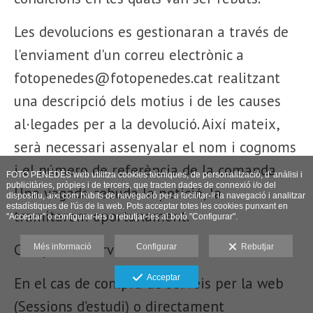
Les devolucions es gestionaran a través de
l'enviament d'un correu electrònic a
fotopenedes@fotopenedes.cat realitzant
una descripció dels motius i de les causes
al·legades per a la devolució. Així mateix,
serà necessari assenyalar el nom i cognoms
i el número de referència de la comanda.
FOTO PENEDÈS web utilitza cookies tècniques, de personalització, d' anàlisi i
publicitàries, pròpies i de tercers, que tracten dades de connexió i/o del
Una vegada rebuda la petició, la
dispositiu, així com hàbits de navegació per a facilitar-li la navegació i analitzar
estadístiques de l'ús de la web. Pots acceptar totes les cookies punxant en
tramitarem oportunament.
"Acceptar" o configurar-les o rebutjar-les al botó "Configurar".
Compra de serveis:
Més informació
Configurar
Rebutjar
Acceptar
En el cas de compra de serveis per la web
(Sessions d’estudi) o directament