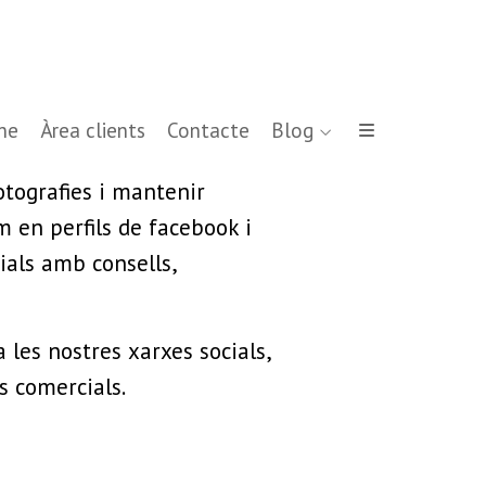
ne
Àrea clients
Contacte
Blog
fotografies i mantenir
m en perfils de facebook i
ials amb consells,
a les nostres xarxes socials,
s comercials.