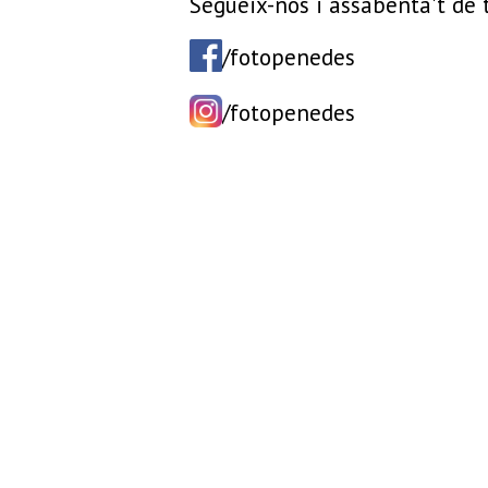
Segueix-nos i assabenta't de t
/fotopenedes
/fotopenedes