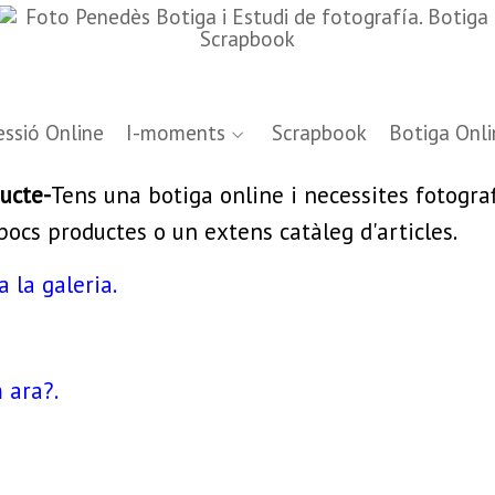
ssió Online
I-moments
Scrapbook
Botiga Onli
ducte-
Tens una botiga online i necessites fotograf
pocs productes o un extens catàleg d'articles.
a la galeria.
 ara?.