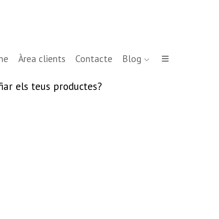
ne
Àrea clients
Contacte
Blog
iar els teus productes?