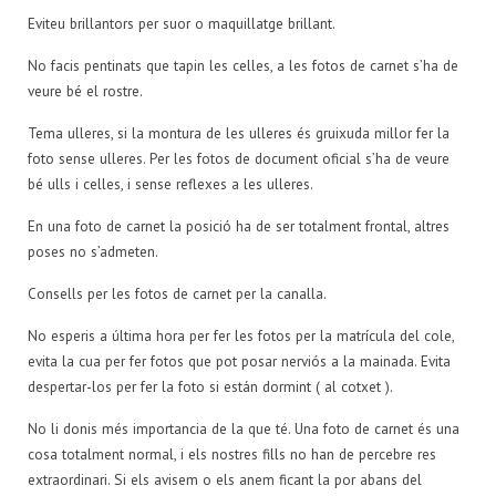
Eviteu brillantors per suor o maquillatge brillant.
No facis pentinats que tapin les celles, a les fotos de carnet s’ha de
veure bé el rostre.
Tema ulleres, si la montura de les ulleres és gruixuda millor fer la
foto sense ulleres. Per les fotos de document oficial s’ha de veure
bé ulls i celles, i sense reflexes a les ulleres.
En una foto de carnet la posició ha de ser totalment frontal, altres
poses no s’admeten.
Consells per les fotos de carnet per la canalla.
No esperis a última hora per fer les fotos per la matrícula del cole,
evita la cua per fer fotos que pot posar nerviós a la mainada.
Evita
despertar-los per fer la foto si están dormint ( al cotxet ).
No li donis més importancia de la que té.
Una foto de carnet és una
cosa totalment normal, i els nostres fills no han de percebre res
extraordinari. Si els avisem o els anem ficant la por abans del