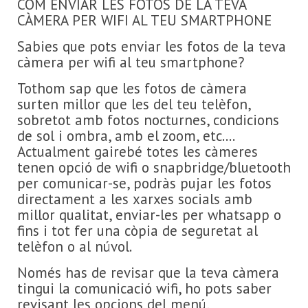
COM ENVIAR LES FOTOS DE LA TEVA
CÀMERA PER WIFI AL TEU SMARTPHONE
Sabies que pots enviar les fotos de la teva
càmera per wifi al teu smartphone?
Tothom sap que les fotos de càmera
surten millor que les del teu telèfon,
sobretot amb fotos nocturnes, condicions
de sol i ombra, amb el zoom, etc....
Actualment gairebé totes les càmeres
tenen opció de wifi o snapbridge/bluetooth
per comunicar-se, podràs pujar les fotos
directament a les xarxes socials amb
millor qualitat, enviar-les per whatsapp o
fins i tot fer una còpia de seguretat al
telèfon o al núvol.
Només has de revisar que la teva càmera
tingui la comunicació wifi, ho pots saber
revisant les opcions del menú,