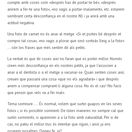
compte amb coses com «després has de portar-te bé», «després
anirem a fer-te una foto«, «no vagis a portar-malament», etc. estarem
sembrant certa desconfiança en el nostre fill i ja anirà amb una
actitud negativa.
Una foto de carnet no és anar al metge.
«Si et portes bé després et
compro tal cosa», «no vagis a plorar que sinó sortiràs lleig a la foto»
... són les frases que més sentim dir als petits.
La veritat és que dir coses així no faran que es portin millor. Només
creen més desconfiança en els nostres petits, ja que l'associen a
anar a el dentista o a el metge a vacunar-se. Quan senten coses així,
creuen que passarà una cosa «que no els agradarà» i que després
anem a compensar comprant-li alguna cosa. No és el cas! No facis
que pensin que «els va a fer mal».
Tema somriure.....
És normal, volem que surtin guapos en les seves
fotos i, si és possible somrient. De totes maneres no sempre cal que
surtin somrients, si apareixen a a la foto amb naturalitat. Per si de
cas, no patiu el millor truc és intentar que riguin, i això ja ens
ocupem nosaltres. Doneu fe, oi?