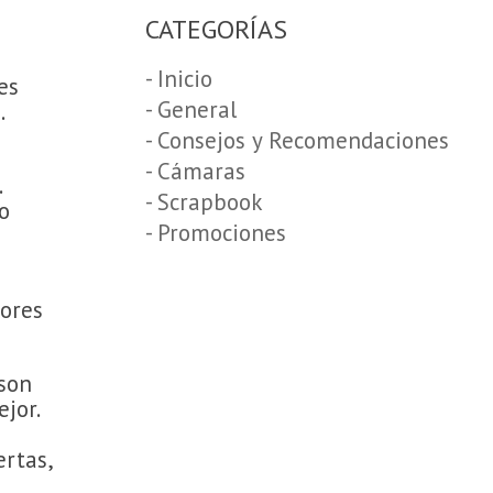
CATEGORÍAS
- Inicio
es
- General
.
- Consejos y Recomendaciones
- Cámaras
.
- Scrapbook
o
- Promociones
lores
 son
jor.
ertas,