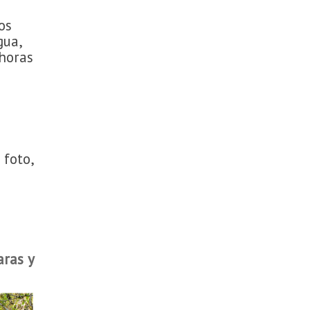
os
gua,
 horas
 foto,
aras y